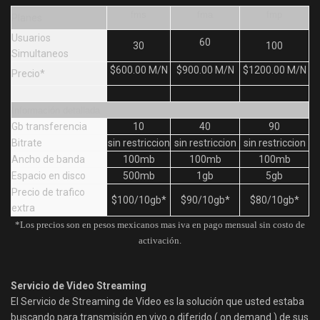
fms
fma
fmp
Planes
Usuarios
60
30
100
Simultaneos
$600.00 M/N
$900.00 M/N
$1200.00 M/N
Precio*
Información detallada
Gb transferencia
10
40
90
Bitrate
sin restriccion
sin restriccion
sin restriccion
Ancho de banda
100mb
100mb
100mb
Espacio en disco
500mb
1gb
5gb
Precio de trafico
$100/10gb*
$90/10gb*
$80/10gb*
extra
*Los precios son en pesos mexicanos mas iva en pago mensual sin costo de
activación.
Servicio de Video Streaming
El Servicio de Streaming de Video es la solución que usted estaba
buscando para transmisión en vivo o diferido ( on demand ) de sus