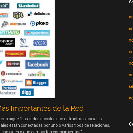
A
la
estrella
Ahora
a
e
n
e
n
oc
s
a
Más Importantes de la Red
como sigue “Las redes sociales son estructuras sociales
C
les están conectadas por uno o varios tipos de relaciones,
es comunes o que comparten conocimientos”.