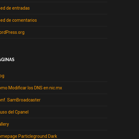
ed de entradas
ed de comentarios
ordPress.org
ÁGINAS
og
mo Modificar los DNS en nic.mx
onf. SamBroadcaster
 uso del Cpanel
llery
omepage Particleground Dark