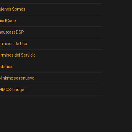
uienes Somos
hortCode
houtcast DSP
erminos de Uso
rminos del Servicio
staudio
linkmx se renueva
HMCS-bridge