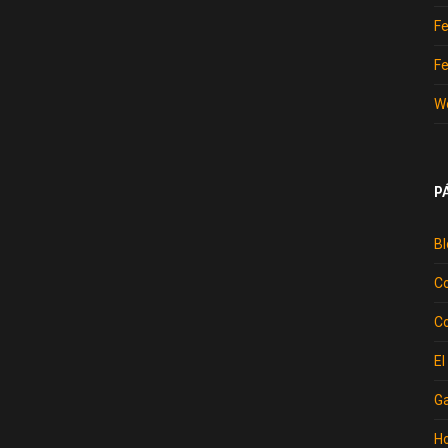
Fe
Fe
W
P
Bl
Co
C
El
Ga
H