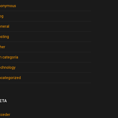
nonymous
og
neral
sting
her
n categoría
echnology
ncategorized
ETA
cceder