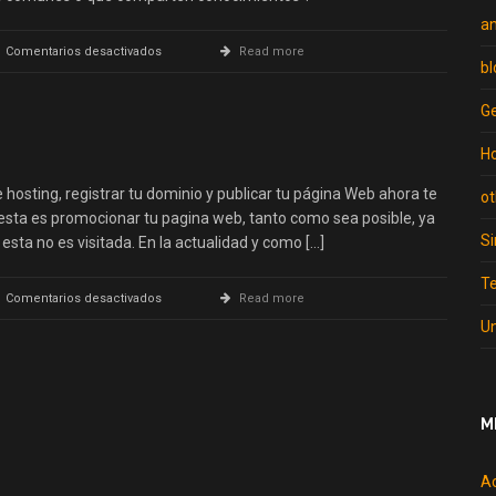
a
en
Comentarios desactivados
Read more
bl
Las
50
Redes
Ge
Sociales
Más
Ho
Importantes
de
e hosting, registrar tu dominio y publicar tu página Web ahora te
ot
la
esta es promocionar tu pagina web, tanto como sea posible, ya
Red
Si
esta no es visitada. En la actualidad y como […]
T
en
Comentarios desactivados
Read more
Promocionar
U
mi
pagina
M
A