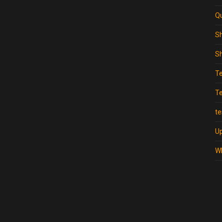
Q
S
S
T
Te
te
Up
W