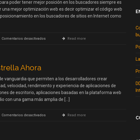
para poder tener mejor posición en los buscadores siempre es
r una mejor optimización web es decir optimizar el código web
E
 posicionamiento en los buscadores de sitios en Internet como
Co
b
en
Comentarios desactivados
Read more
Como
Po
mejorar
tu
La
web
para
trella Ahora
tener
Pr
mejor
e vanguardia que permiten a los desarrolladores crear
posicion
DD
dad, velocidad, rendimiento y experiencia de aplicaciones de
en
In
los
ciones de escritorio, aplicaciones basadas en la plataforma web
buscadores
lio con una gama más amplia de […]
en
Comentarios desactivados
Read more
C
Por
Que
HTML5
es