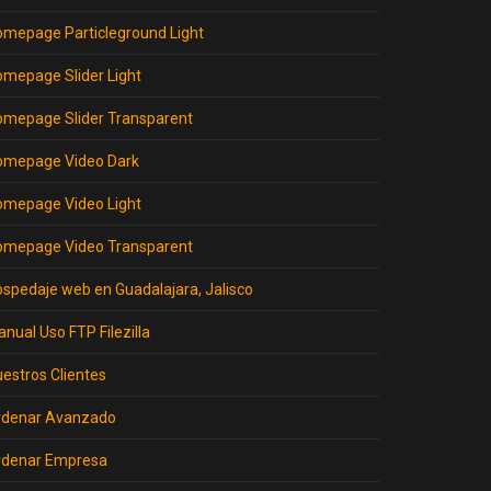
mepage Particleground Light
mepage Slider Light
omepage Slider Transparent
omepage Video Dark
omepage Video Light
omepage Video Transparent
spedaje web en Guadalajara, Jalisco
nual Uso FTP Filezilla
estros Clientes
rdenar Avanzado
rdenar Empresa